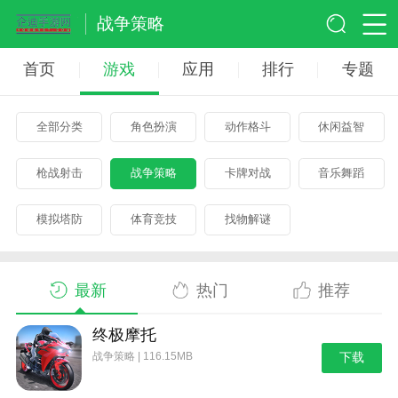
战争策略
首页
游戏
应用
排行
专题
全部分类
角色扮演
动作格斗
休闲益智
枪战射击
战争策略
卡牌对战
音乐舞蹈
模拟塔防
体育竞技
找物解谜
最新
热门
推荐
终极摩托
战争策略 | 116.15MB
下载