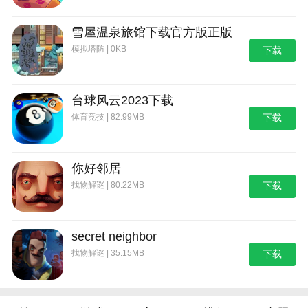
3、概念礼装筛选中新增项目
雪屋温泉旅馆下载官方版正版
4、可以从编队界面、编队确认界面中所打开的从
模拟塔防 | 0KB
下载
者详情处，直接跳转各种强化界面
5、再临阶段随机统一设定功能修改
台球风云2023下载
6、初始化所有所持从者再临阶段功能追加
体育竞技 | 82.99MB
下载
7、战斗中的详情界面追加对象“属性”以及“副属性”
8、战斗中可显示从者的部分战斗语音字幕
你好邻居
9、新增“游戏邮箱”功能，可接收文字消息邮件
找物解谜 | 80.22MB
下载
10、从者模型修改
①贞德
secret neighbor
找物解谜 | 35.15MB
下载
②贞德〔Alter〕
本站为您提供命运冠位指定 九周年版的 手机游戏
，欢迎大家记住本站网址，本站是您下载安卓手游app