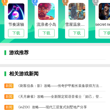
1
2
3
4
根据敌我双方属性和技能合理安排战斗策略，合理利用
英灵宝具和技能，获得战斗胜利。
4、资源利用:游戏中资源有限，玩家应合理利用友
节奏滚轴
流浪者小岛
雪屋温泉旅馆下载官方版正版
情点数、道具等各种资源，提高自身实力和战斗力。
下载
下载
下载
下
命运冠位指定九周年版游戏攻略-怎么跳转到强化界
面？
一、跳转功能介绍
游戏推荐
在从者详情页面新增了从者强化以及概念礼装强化
进化跳转按钮。
可以跳转进入的界面有：
相关游戏新闻
从者强化、从者技能强化、灵基再临、牵绊等级上
新闻
《刺客信条：影》攻略——传奇护甲船长装备获得方法介绍
限开放、刻印指令纹章；
指令卡强化、追加技能强化、从者宝具强化、圣杯
新闻
《天月麻雀》攻略——全新限定双语音雀士「妲己」登场！川麻段位同步开放！
转临、概念礼装强化和进化。
新闻
《inZOI》攻略——现代三层复式别墅地产分享