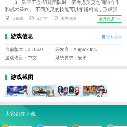
3、阵容工会:组建团队时，要考虑英灵之间的合作
和战术策略。 不同英灵的技能可以相辅相成，形成强
大的合作效果。根据战斗需要，灵活调整阵容，制定最
无病毒
无广告
用户保障
展开更多
佳战术战略。
4、剧情探索:游戏中剧情流程充满震撼的战斗、深
游戏信息
官方合作
刻的情感纠葛和丰富的角色互动。玩家在探索剧情时，
要注意与英灵建立纽带，解锁更多剧情和特殊技能。
当前版本：2.106.0
开发商：Aniplex Inc.
游戏语言：中文
系统要求：安卓
命运冠位指定九周年版集锦
1、英灵养成:玩家可以通过战斗、抽卡、执行任务
等方式获得英灵和经验值卡，提升英灵等级和技能，另
游戏截图
外，玩家还可以为英灵装备概念礼服，提高战斗能
力。
2、羁绊系统:游戏中引入了纽带系统。玩家需要与
英灵建立深厚的羁绊关系，解锁更多的剧本和特殊技
能。
大家都在下载
3、策略战斗:游戏采用回合制战斗方式，玩家需要