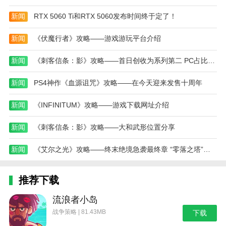
二、从者强化界面跳转方法
新闻
RTX 5060 Ti和RTX 5060发布时间终于定了！
1、首先我们需要进入到从者详情页面，在右侧点
击从者强化。
新闻
《伏魔行者》攻略——游戏游玩平台介绍
2、即可快速跳转到从者的强化页面，消耗对应的
新闻
《刺客信条：影》攻略——首日创收为系列第二 PC占比27%
材料即可升级强化从者。
新闻
PS4神作《血源诅咒》攻略——在今天迎来发售十周年
三、概念礼装强化界面跳转方法
1、进入从者详情页面，在右侧点击查看当前从者
新闻
《INFINITUM》攻略——游戏下载网址介绍
装备的概念礼装。
新闻
《刺客信条：影》攻略——大和武形位置分享
2、在礼装技能下方点击强化/进化按钮，即可快速
跳转到概念礼装强化页面。
新闻
《艾尔之光》攻略——终末绝境急袭最终章 “零落之塔”重磅来袭
命运冠位指定九周年版更新日志
推荐下载
v2.106.0版本
1、自动编队现在拥有两种编队倾向
流浪者小岛
战争策略 | 81.43MB
下载
2、设置中，启动时的开幕动画追加点击跳过功能