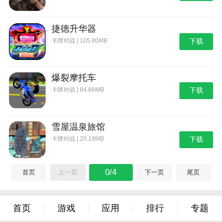
捷德升华器
卡牌对战 | 105.80MB
下载
爆裂摩托车
卡牌对战 | 84.86MB
下载
雪屋温泉旅馆
卡牌对战 | 20.19MB
下载
0/4
首页
上一页
下一页
尾页
首页
游戏
应用
排行
专题