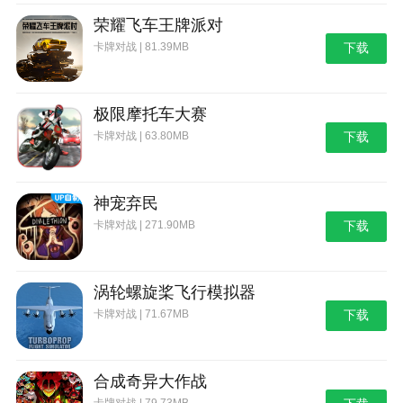
荣耀飞车王牌派对
卡牌对战 | 81.39MB
下载
极限摩托车大赛
卡牌对战 | 63.80MB
下载
神宠弃民
卡牌对战 | 271.90MB
下载
涡轮螺旋桨飞行模拟器
卡牌对战 | 71.67MB
下载
合成奇异大作战
卡牌对战 | 79.73MB