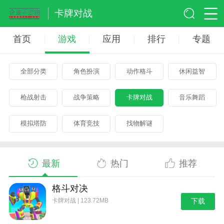
卡牌对战
首页
游戏
应用
排行
专题
全部分类
角色扮演
动作格斗
休闲益智
枪战射击
战争策略
卡牌对战
音乐舞蹈
模拟塔防
体育竞技
找物解谜
最新
热门
推荐
格斗对决
卡牌对战 | 123.72MB
下载