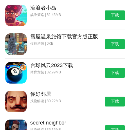
流浪者小岛
战争策略 | 81.43MB
下载
雪屋温泉旅馆下载官方版正版
模拟塔防 | 0KB
下载
台球风云2023下载
体育竞技 | 82.99MB
下载
你好邻居
找物解谜 | 80.22MB
下载
secret neighbor
找物解谜 | 35.15MB