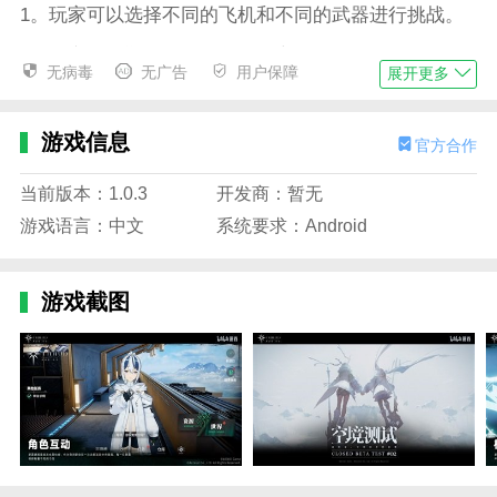
1。玩家可以选择不同的飞机和不同的武器进行挑战。
2。玩家可以通过收集能量来提高战斗能力，同时可以
无病毒
无广告
用户保障
展开更多
使用各种武器和技能对敌人造成伤害。
3。游戏的画面非常精美，场景和人物都非常细致。
游戏信息
官方合作
4。游戏的音效和背景音乐也非常出色，可以让玩家沉
浸在游戏世界中。
当前版本：1.0.3
开发商：暂无
游戏语言：中文
系统要求：Android
游戏描述
1。为了掌握这种能源，各国政府开始在全球范围内展
开竞争和斗争。
游戏截图
2。为了保护世界，斯露德和她的朋友们决定驾驶飞机
与敌人战斗。
3。玩家需要根据自己的战斗风格选择自己的飞机和武
器，以便在空战中取得胜利。
4。玩家需要躲避敌机的攻击，并使用自己的武器进行