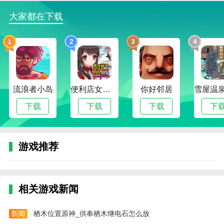
反击。
大家都在下载
游戏集锦
1。游戏设定在一个充满魔法和科技的异世界。
1
2
3
4
2。游戏设定在一个虚构的世界中，那里有一种叫做“斯
露德”的神秘能量。
3。音效和音乐也经过精心设计，让玩家在游戏中获得
流浪者小岛
便利店女孩moonband
你好邻居
更逼真的飞行体验。
下载
下载
下载
下
4。音效也非常出色，让玩家可以感受到飞行的刺激和
紧张。
游戏推荐
游戏评测
游戏中有华丽的画面和特效，还有优美的背景音乐。此
外，游戏中的各种飞机和武器也非常丰富，玩家可以根
据自己的喜好选择装备。游戏还支持多人在线模式，玩
相关游戏新闻
家可以与朋友组队挑战BOSS。
新闻
栖木位置原神_供奉栖木继电石怎么放