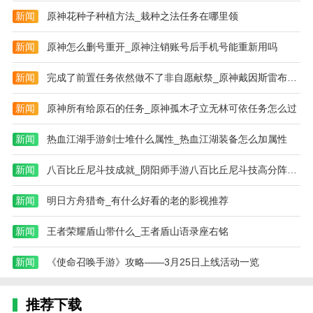
新闻
原神花种子种植方法_栽种之法任务在哪里领
新闻
原神怎么删号重开_原神注销账号后手机号能重新用吗
新闻
完成了前置任务依然做不了非自愿献祭_原神戴因斯雷布任务三个问题
新闻
原神所有给原石的任务_原神孤木孑立无林可依任务怎么过
新闻
热血江湖手游剑士堆什么属性_热血江湖装备怎么加属性
新闻
八百比丘尼斗技成就_阴阳师手游八百比丘尼斗技高分阵容怎么搭配
新闻
明日方舟猎奇_有什么好看的老的影视推荐
新闻
王者荣耀盾山带什么_王者盾山语录座右铭
新闻
《使命召唤手游》攻略——3月25日上线活动一览
推荐下载