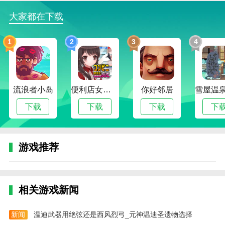
3。有大量的挑战模式可供选择。手机可以简单地启动
大家都在下载
游戏，以便您可以探索更多元素。
游戏评测
1
2
3
4
获得更多武器，解决更多敌人，进行极其精彩的射击战
斗，进行无尽的冒险，结合许多游戏元素，选择各种角
色，并在冒险过程中获得各种道具。你可以在任何时候
拥有它们，并进行一场精彩的比赛。下载并与您喜欢的
流浪者小岛
便利店女孩moonband
你好邻居
朋友一起玩得开心！
下载
下载
下载
下
游戏推荐
相关游戏新闻
新闻
温迪武器用绝弦还是西风烈弓_元神温迪圣遗物选择