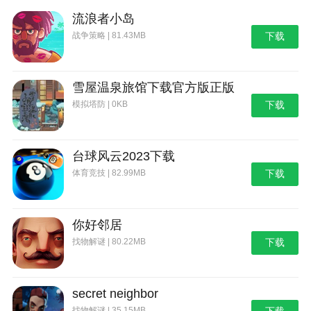
流浪者小岛
战争策略 | 81.43MB
下载
雪屋温泉旅馆下载官方版正版
模拟塔防 | 0KB
下载
台球风云2023下载
体育竞技 | 82.99MB
下载
你好邻居
找物解谜 | 80.22MB
下载
secret neighbor
找物解谜 | 35.15MB