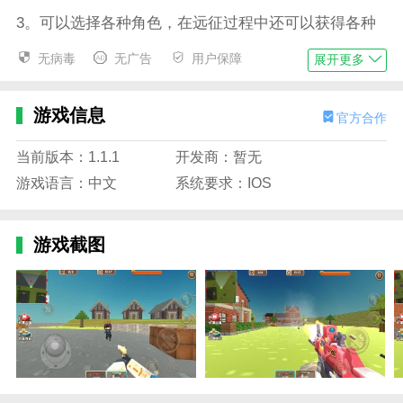
3。可以选择各种角色，在远征过程中还可以获得各种
道具并随时附身。
无病毒
无广告
用户保障
展开更多
游戏描述
1。拥有精彩的游戏体验，努力提高您的进攻和轻松传
游戏信息
官方合作
球。
当前版本：1.1.1
开发商：暂无
2、很多武器装备只要你愿意开感，玩家都可以通过点
游戏语言：中文
系统要求：IOS
击购买卷或者使用淘汰赛恶魔来获得它。
3、非常轻松愉快。具体内容给你感受一下，实际操作
很开心。
游戏截图
游戏集锦
1。容易上手，非常容易上手，就像小时候玩FC一样，
而且需要在这个过程中更加刺激。
2。使用左上方的地图，它清楚地标记了敌人的定位信
息。