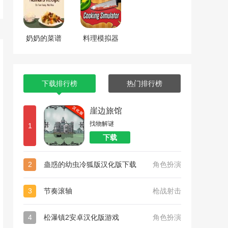
奶奶的菜谱
料理模拟器
下载排行榜
热门排行榜
崖边旅馆
找物解谜
1
下载
2
蛊惑的幼虫冷狐版汉化版下载
角色扮演
3
节奏滚轴
枪战射击
4
松瀑镇2安卓汉化版游戏
角色扮演