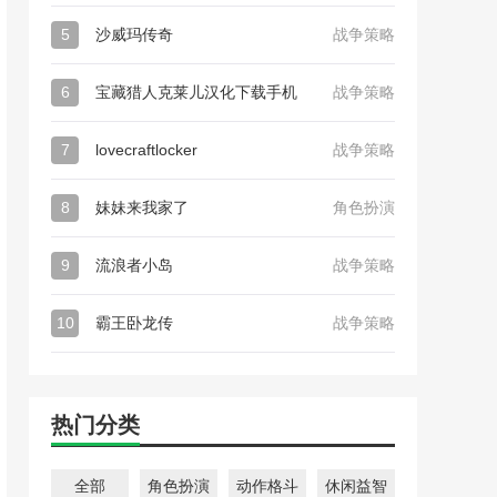
5
沙威玛传奇
战争策略
6
宝藏猎人克莱儿汉化下载手机
战争策略
7
lovecraftlocker
战争策略
8
妹妹来我家了
角色扮演
9
流浪者小岛
战争策略
10
霸王卧龙传
战争策略
热门分类
全部
角色扮演
动作格斗
休闲益智