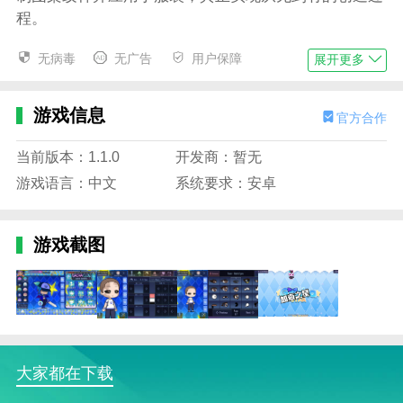
程。
加查星云中文正版集锦
无病毒
无广告
用户保障
展开更多
1、自由搭配无限制:从发型、化妆到服饰，每一个
细节都可以根据个人喜好进行调整，打造个性化的形
游戏信息
官方合作
象。
2、海量时尚单品:收录数百种服装、饰品，款式涵
当前版本：1.1.0
开发商：暂无
盖甜美、酷炫、复古等，满足不同的审美需求。
游戏语言：中文
系统要求：安卓
3、主题挑战玩法:定期更新穿衣任务，尝试搭配技
巧，让换装不仅好看，更有挑战性。
游戏截图
4、高自由度夹脸:细致调整五官比例、肤色、发
型、衣服，让每个角色都独一无二。
加查星云中文正版特色
1、随意装扮:进入衣橱界面，自由搭配各种衣服，
大家都在下载
尝试各种风格的搭配，找到最让人印象深刻的造型。