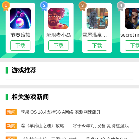
2、主题挑战:根据系统给出的主题，如“梦幻公
1
2
3
4
主”“街头潮人”，在规定时间内完成最佳搭配。
3、角色形象编辑:捏分系统微调脸部特征、发型颜
色，调整服装图案细节，细致打磨角色。
节奏滚轴
流浪者小岛
雪屋温泉旅馆下载官方版正版
4、社交共享功能:将设计好的角色保存为图片或视
下载
下载
下载
下
频，共享到游戏社区，获得其他玩家的点赞评论。
加查星云中文正版攻略
1、进入游戏后，点击屏幕下方的“Shop”按钮，进
游戏推荐
入商店界面购买道具。
2、在角色创建界面，点击下方的“Body”按钮，开
始自定义角色的外观。
相关游戏新闻
3、选择喜欢的服装类型，点击对应的服装图标，
新闻
苹果iOS 18.4支持5G A网络 实测网速飙升
为角色更换不同的服装。
新闻
曝《羊蹄山之魂》攻略——将于今年7月发售 期待这游戏吗？
本站为您提供加查星云 中文正版的 手机游戏 ，欢
迎大家记住本站网址，本站是您下载安卓手游app最好