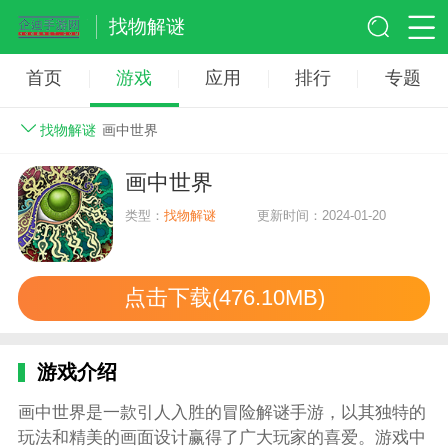
找物解谜
首页
游戏
应用
排行
专题
找物解谜
画中世界
画中世界
类型：
找物解谜
更新时间：2024-01-20
点击下载(476.10MB)
游戏介绍
画中世界是一款引人入胜的冒险解谜手游，以其独特的
玩法和精美的画面设计赢得了广大玩家的喜爱。游戏中