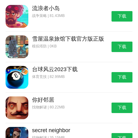
流浪者小岛
战争策略 | 81.43MB
下载
雪屋温泉旅馆下载官方版正版
模拟塔防 | 0KB
下载
台球风云2023下载
体育竞技 | 82.99MB
下载
你好邻居
找物解谜 | 80.22MB
下载
secret neighbor
找物解谜 | 35.15MB