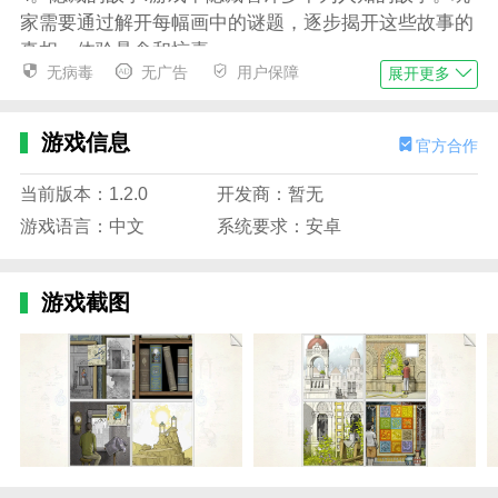
家需要通过解开每幅画中的谜题，逐步揭开这些故事的
真相，体验悬念和惊喜。
无病毒
无广告
用户保障
展开更多
画中世界游戏设置
1。解谜元素:“画中世界”以解谜为核心玩法。玩家需要
游戏信息
官方合作
通过观察、思考和推理来解决每幅画中的谜题，然后才
能继续前进。
当前版本：1.2.0
开发商：暂无
2。多元化绘画:游戏中有各种各样的绘画，包括风景、
游戏语言：中文
系统要求：安卓
人物、动物等。每幅画都有自己独特的风格和拼图设
计，给玩家带来不同的挑战和乐趣。
游戏截图
3。自由探索:“画中世界”提供了一个自由探索的机会。
玩家可以在画中自由移动和观察，发现隐藏的线索和秘
密。
4。交互性:游戏中的绘画不仅是静态的图像，而且是交
互式的。玩家可以与画中的物体互动，解决更多的谜题
和问题。