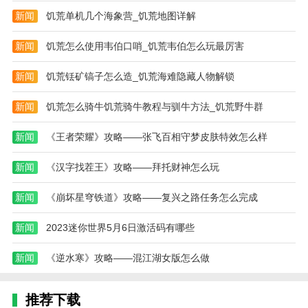
事。通过解谜和探画，玩家逐渐揭开这些故事的真相，
新闻
饥荒单机几个海象营_饥荒地图详解
体验悬念和惊喜。
新闻
饥荒怎么使用韦伯口哨_饥荒韦伯怎么玩最厉害
3。挑战性谜题:游戏中的谜题设计极具挑战性，需要玩
家运用逻辑思维和创造力来解决问题，增加了游戏的趣
新闻
饥荒铥矿镐子怎么造_饥荒海难隐藏人物解锁
味性和挑战性。
新闻
饥荒怎么骑牛饥荒骑牛教程与驯牛方法_饥荒野牛群
4。画面精美:“画中世界”中的画面设计绝对精致，每一
幅画都充满艺术魅力，给玩家带来视觉享受和沉浸感。
新闻
《王者荣耀》攻略——张飞百相守梦皮肤特效怎么样
画中世界游戏评测
新闻
《汉字找茬王》攻略——拜托财神怎么玩
游戏以其独特的玩法和精致的画面设计深受玩家喜爱。
在游戏中，玩家将进入一个充满神秘和惊喜的绘画世
新闻
《崩坏星穹铁道》攻略——复兴之路任务怎么完成
界，通过解谜和探索，揭开隐藏在绘画背后的故事。
新闻
2023迷你世界5月6日激活码有哪些
新闻
《逆水寒》攻略——混江湖女版怎么做
推荐下载