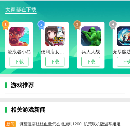
画中世界游戏描述
大家都在下载
1。操作方式:“画中世界”采用简单直观的操作方式，玩
家可以通过触摸屏幕来移动、观察、解谜。
1
2
3
4
2。提示系统:游戏中提供了提示系统。当玩家遇到困难
时，可以得到一些提示，帮助他们解决问题。
3。保存进度:游戏支持保存进度的功能。玩家可以随时
流浪者小岛
便利店女孩moonband
兵人大战
随地暂停游戏，下次继续时继续之前的进度。
下载
下载
下载
下
4。成就系统:游戏中有成就系统，玩家通过完成特定任
务和挑战可以获得成就奖励，增加了游戏的趣味性和挑
战性。
游戏推荐
画中世界游戏集锦
1。丰富的画作:“画中世界”的画作种类繁多，每一幅都
有自己独特的风格和拼图设计。玩家需要观察和解决谜
相关游戏新闻
题来揭开背后的秘密的画作。
新闻
饥荒温蒂姐姐血量怎么增加到1200_饥荒联机版温蒂姐姐怎么召唤
2。精彩故事:游戏中的每一幅画都隐藏着一个精彩的故