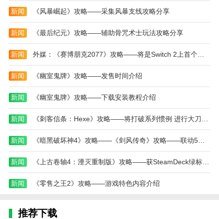
新闻
《风暴崛起》攻略——采集风暴支线攻略分享
驾驶生活模拟游戏以其真实的驾驶体验和丰富的生
活模拟元素赢得了广大玩家的喜爱。游戏通过精细的城
新闻
《最后纪元》攻略——辅助骨咒术士玩法攻略分享
市建模和多样化的任务设计，让玩家不仅能体验驾驶的
乐趣，还能感受到虚拟生活的多彩。车辆的多样选择和
新闻
外媒：《赛博朋克2077》攻略——将是Switch 2上首个确认使用DLSS的游戏
自由改装系统提升了游戏的可玩性，而开放的自由驾驶
模式更是让玩家能够随心探索游戏世界。整体来说，这
新闻
《幽室鬼牌》攻略——发售时间介绍
是一款集真实驾驶与生活模拟于一体的高品质3D游戏，
新闻
《幽室鬼牌》攻略——下载安装教程介绍
驾驶生活模拟游戏适合喜欢驾驶和模拟生活的玩家尝
试。
新闻
《刺客信条：Hexe》攻略——将打破系列惯例 进行大刀阔斧式革新
本站为您提供驾驶生活模拟的 手机游戏 ，欢迎大
新闻
《暗黑破坏神4》攻略——《剑风传奇》攻略——联动5月7日开启
家记住本站网址，本站是您下载安卓手游app最好的网
站！
新闻
《上古卷轴4：湮灭重制版》攻略——获SteamDeck绿标 实机体验总体流畅但存瑕疵
新闻
《零售之王2》攻略——游戏特色内容介绍
推荐下载