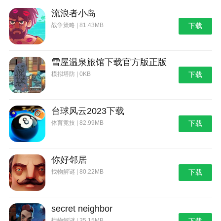
流浪者小岛
战争策略 | 81.43MB
下载
雪屋温泉旅馆下载官方版正版
模拟塔防 | 0KB
下载
台球风云2023下载
体育竞技 | 82.99MB
下载
你好邻居
找物解谜 | 80.22MB
下载
secret neighbor
找物解谜 | 35.15MB