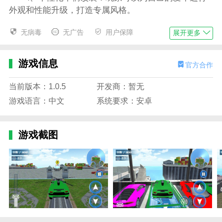
外观和性能升级，打造专属风格。
驾驶生活模拟游戏特色
无病毒
无广告
用户保障
展开更多
1、结合生活模拟与驾驶体验，打造真实丰富的城
市生活场景；
游戏信息
官方合作
2、逼真的驾驶物理系统和多样的车辆类型，满足
不同玩家的驾驶需求；
当前版本：1.0.5
开发商：暂无
游戏语言：中文
系统要求：安卓
3、精美的3D画面和细腻的环境细节，呈现一个生
动的虚拟城市；
游戏截图
4、灵活的任务模式和自由探索玩法，让玩家享受
多样化的游戏乐趣。
驾驶生活模拟游戏亮点
1、真实驾驶物理引擎，驾驶生活模拟游戏带来流
畅且逼真的操控体验；
2、细致的城市环境建模，包括道路、建筑、交通