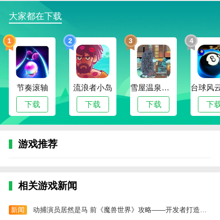
信号灯和行人等，增强沉浸感；
大家都在下载
3、多样化的驾驶任务和挑战，让玩家在游戏中体
验不同的驾驶乐趣；
1
2
3
4
4、自由探索与任务并行，玩家可以自主选择驾驶
路线和活动。
驾驶生活模拟游戏内容
节奏滚轴
流浪者小岛
雪屋温泉旅馆下载官方版正版
1、【主线与支线任务】：玩家完成送货、接送乘
下载
下载
下载
下
客、道路巡逻等多种任务，获取奖励提升等级；
2、【车辆养成与改装】：通过任务赚取金币，升
级车辆性能，解锁更多车型和装饰；
游戏推荐
3、【自由驾驶模式】：在开放地图中自由驾驶，
体验城市生活的多样场景；
相关游戏新闻
4、【驾驶技巧挑战】：设置多种驾驶考验，如时
间赛、障碍躲避、停车挑战等，提高驾驶水平。
新闻
动捕演员居然是马 前《魔兽世界》攻略——开发者打造骑马新游
驾驶生活模拟游戏测评