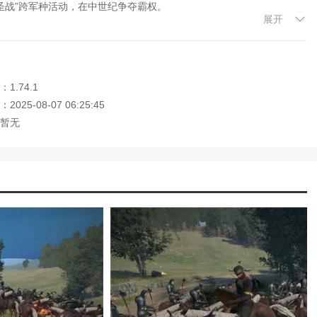
圣战”跨军种活动，在中世纪争夺霸权。
展开
和杀戮声、武器碰撞声得到高度还原，粒子特效用于增强沉浸感。
1.74.1
但需要深入研究高阶战术(如“迂回”和“伏击战术”)。
025-08-07 06:25:45
器，如“蒙古骑兵”和“哥特重步兵”。
暂无
建设、联盟外交谈判，满足玩家的社会需求。
迎大家记住本站网址，本站是您下载安卓手游app最好的网站！