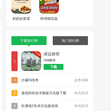
奶奶的菜谱
料理模拟器
下载排行榜
热门排行榜
崖边旅馆
找物解谜
1
下载
2
沙威玛传奇
战争策略
3
蛊惑的幼虫冷狐版汉化版下载
角色扮演
4
松瀑镇2安卓汉化版游戏
角色扮演