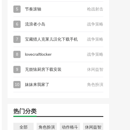
5
节奏滚轴
枪战射击
6
流浪者小岛
战争策略
7
宝藏猎人克莱儿汉化下载手机
战争策略
8
lovecraftlocker
战争策略
9
无烦恼厨房下载安装
休闲益智
10
妹妹来我家了
角色扮演
热门分类
全部
角色扮演
动作格斗
休闲益智