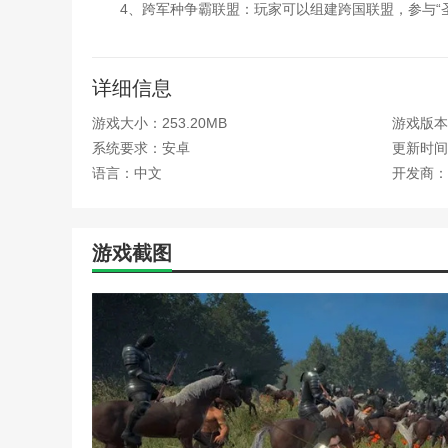
4、跨军种争霸联盟：玩家可以组建跨国联盟，参与“
骑战烈火之剑游戏优势
详细信息
1、真实的战场氛围：中世纪战场音效、士兵的喊声
游戏大小：253.20MB
游戏版本：
2、低门槛高上限：操作简化为“轮盘移动+技能释放”，
系统要求：安卓
更新时间：2
3、持续内容更新：开发团队承诺定期推出新地图和新武
语言：中文
开发商：
4、完善的社会生态：内置语音指挥系统、兵团驻地
更新日志
游戏截图
v1.115.1版本
1、最高画质光影优化
2、植物生长时间调整
本站为您提供骑战烈火之剑 中文版的 手机游戏 ，欢