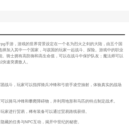
rpg手游，游戏的世界背景设定在一个名为烈火之剑的大陆，由五个国
选择加入其中一个国家，与该国的玩家一起战斗、探险。游戏中的职业
能。骑士拥有高防御和高生命值，可以在战斗中保护队友；魔法师可以
以快速突袭敌人。
军团战斗，玩家可以指挥骑兵冲锋和弓箭手凌空抽射，体验真实的战场
家可以骑马冲锋和攀爬障碍物，并利用地形和马匹的特点制定战术。
持玩家进行贸易，稀有装备可以通过贸易路线获得。
隐藏的任务与NPC互动，揭开中世纪的秘密。