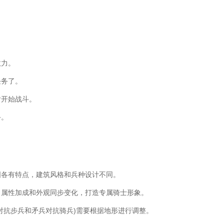
。
效力。
任务了。
后开始战斗。
斗。
国各有特点，建筑风格和兵种设计不同。
，属性加成和外观同步变化，打造专属骑士形象。
对抗步兵和矛兵对抗骑兵)需要根据地形进行调整。