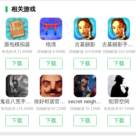
相关游戏
面包模拟器
纸境
古墓丽影
古墓丽影手游安卓版
角色扮演 21.88MB
找物解谜 8.99MB
找物解谜 324.94MB
找物解谜 324.94MB
下载
下载
下载
下载
鬼谷八荒手机版下载
你好邻居官方版正版下载
secret neighbor
犯罪空间
角色扮演 145.30MB
找物解谜 80.22MB
找物解谜 35.15MB
角色扮演 87.03MB
下载
下载
下载
下载