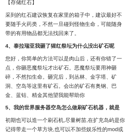
【存储红石】
采到的红石建议恢复在家里的箱子中，建议最好不
要随手火药类，不然一旦碰到怪物生命，可能随身
带的有用物品都无法找回来了。
4、
泰拉瑞亚我砸了猩红祭坛为什么没出矿石呢
您好，你简单的方法可以是肉山后，还有你错了一
点，你砸恶魔祭坛才出矿石。恶魔祭坛要用神砸
碎，不然扣生命。砸完后，到丛林、金字塔、矿
洞、空岛等这里有矿石。会出的矿石有奥钢、巴
金、蓝钴、精金其他望我能帮助你
5、
我的世界服务器空岛怎么做刷矿石机器，就是
初期也可以造一个刷石机,尽量树苗,在扩充岛屿是你
记得带走一个草方块,也可以不加些娱乐性的mod或