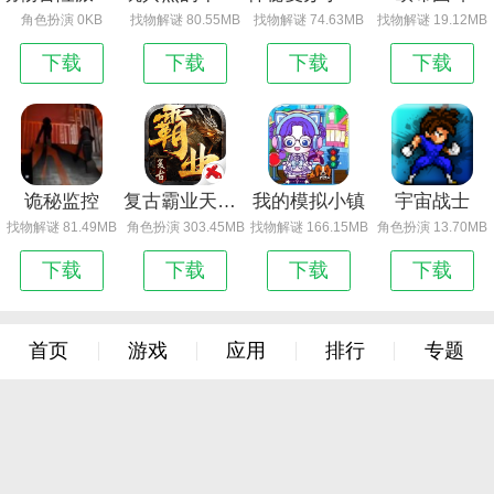
角色扮演 0KB
找物解谜 80.55MB
找物解谜 74.63MB
找物解谜 19.12MB
下载
下载
下载
下载
诡秘监控
复古霸业天问传奇
我的模拟小镇
宇宙战士
找物解谜 81.49MB
角色扮演 303.45MB
找物解谜 166.15MB
角色扮演 13.70MB
下载
下载
下载
下载
首页
游戏
应用
排行
专题
Copyright © 2013-2024
皖ICP备2023018221号-3