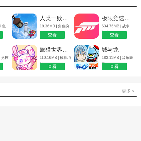
师
人类一败涂地
极限竞速地平线4
 角色
19.36MB | 角色扮
634.76MB | 战争
演
策略
查看
查看
旅猫世界小镇生活
城与龙
体育竞技
110.16MB | 模拟塔
183.11MB | 音乐舞
防
蹈
查看
查看
更多 >