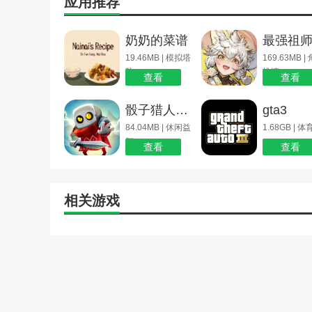
应用推荐
奶奶的菜谱
最强祖
19.46MB | 模拟塔
169.63MB |
防
扮演
查看
查看
骰子猎人官方版下载
gta3
84.04MB | 休闲益
1.68GB | 
智
查看
查看
相关游戏