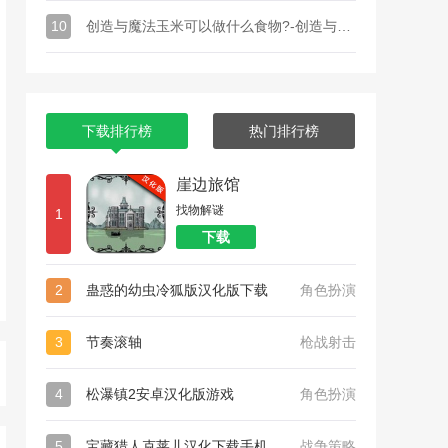
10
创造与魔法玉米可以做什么食物?-创造与魔法番茄玉米羊汤怎么做
下载排行榜
热门排行榜
崖边旅馆
找物解谜
1
下载
2
蛊惑的幼虫冷狐版汉化版下载
角色扮演
3
节奏滚轴
枪战射击
4
松瀑镇2安卓汉化版游戏
角色扮演
5
宝藏猎人克莱儿汉化下载手机
战争策略