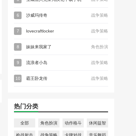
6
沙威玛传奇
战争策略
7
lovecraftlocker
战争策略
8
妹妹来我家了
角色扮演
9
流浪者小岛
战争策略
10
霸王卧龙传
战争策略
热门分类
全部
角色扮演
动作格斗
休闲益智
枪战射击
战争策略
卡牌对战
音乐舞蹈