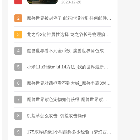
里有事
2023-12-26
2
魔兽世界被封停了 邮箱也没收到任何邮件_魔兽世界找回密码邮件收不到怎么回事
3
龙之谷2箭神属性选择-龙之谷长弓物理箭神加点(勿粘)
4
魔兽世界看不到金币数_魔兽世界角色成就里的统计栏为什么显示不
5
小米11u升级miui 14方法_我的世界最新版如何刷东西?
6
魔兽世界对话框看不到大喊_魔兽争霸3对话框制作
7
魔兽世界紫色宠物如何获得-魔兽世界紫色衬衣，精英官员的衬衣怎么来的
8
饥荒草怎么攻击_饥荒攻击操作
9
175东界练级1小时能得多少经验（梦幻西游175刷经验怎么快）