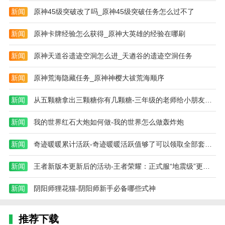
新闻
原神45级突破改了吗_原神45级突破任务怎么过不了
新闻
原神卡牌经验怎么获得_原神大英雄的经验在哪刷
新闻
原神天道谷遗迹空洞怎么进_天遒谷的遗迹空洞任务
新闻
原神荒海隐藏任务_原神神樱大祓荒海顺序
新闻
从五颗糖拿出三颗糖你有几颗糖-三年级的老师给小朋友分糖果,如果每位同学
新闻
我的世界红石大炮如何做-我的世界怎么做轰炸炮
新闻
奇迹暖暖累计活跃-奇迹暖暖活跃值够了可以领取全部套装吗
新闻
王者新版本更新后的活动-王者荣耀：正式服“地震级”更新，八大福利
新闻
阴阳师狸花猫-阴阳师新手必备哪些式神
推荐下载