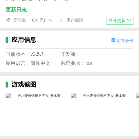
更新日志
最新版本:2024年5月26日更新的v2.5.7。
无病毒
无广告
用户保障
展开更多
1.优化单组局入局邀请推荐规则。
应用信息
官方合作
2.新单局组局卡。
3.单身局邀请支援对参赛者的身份等级进行筛选。
当前版本：v2.5.7
开发商：
应用语言：简体中文
系统要求：ios
4.修复其他已知问题
游戏截图