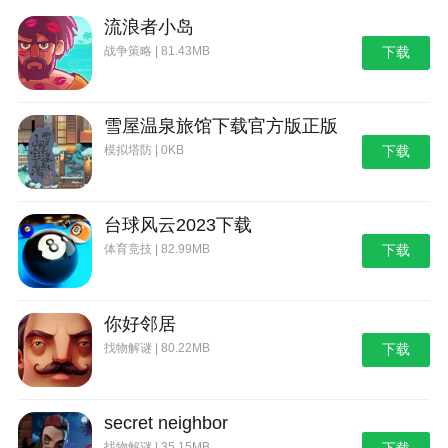
流浪者小岛
战争策略 | 81.43MB
下载
雪屋温泉旅馆下载官方版正版
模拟塔防 | 0KB
下载
台球风云2023下载
体育竞技 | 82.99MB
下载
你好邻居
找物解谜 | 80.22MB
下载
secret neighbor
找物解谜 | 35.15MB