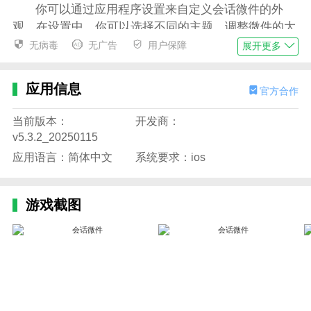
你可以通过应用程序设置来自定义会话微件的外
观。在设置中，你可以选择不同的主题、调整微件的大
小和位置，甚至可以设置不同的背景图片或颜色来满足
无病毒
无广告
用户保障
展开更多
你个性化的需求。
二、是否可以在会话微件中查看聊天记录？
应用信息
官方合作
会话微件允许您查看最近的聊天记录。只需在微件
当前版本：
开发商：
上滚动浏览消息，就可以即时查看过去的对话。
v5.3.2_20250115
三、如何删除一个不再需要的会话微件？
应用语言：简体中文
系统要求：ios
长按要删除的会话微件，直到屏幕上出现垃圾桶图
标或者弹出一个菜单。然后，将会话微件拖动到垃圾桶
游戏截图
图标上或者选择“删除”选项来移除它。
四、如何将会话微件添加到主屏幕？
长按主屏幕的空白区域，选择"小工具"或"小组
件"，然后找到会话微件并拖动到主屏幕上即可。
应用特色