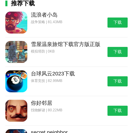
推荐下载
1、添加检测后台弹出界面权限功能；
流浪者小岛
2、编辑界面的小部件预览显示小部件真实大小；
战争策略 | 81.43MB
下载
3、APP使用时间小部件支持过滤指定APP；
4、通知盒子小部件通知支持过滤指定APP；
雪屋温泉旅馆下载官方版正版
5、一键启动微信付款码支持微信7.0.20，有其他微
模拟塔防 | 0KB
下载
信需求请联系我。
v4.3.2_20211014版本
台球风云2023下载
1、iOS端会话微件已提上日程、「会话微件」公众
体育竞技 | 82.99MB
下载
号上线，欢迎关注；
2、修复句子集不能指定类型问题；
你好邻居
3、优化圆角显示；
找物解谜 | 80.22MB
下载
4、修复因天气接口导致闪退问题。
secret neighbor