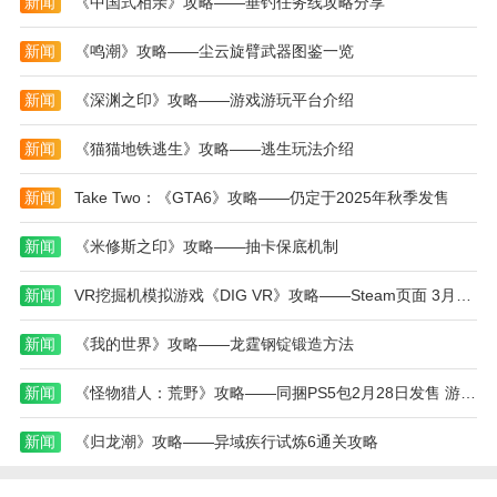
新闻
《中国式相亲》攻略——垂钓任务线攻略分享
我喜欢使用会话微件来管理我的日程安排。它可以
显示即将到来的会议或活动，并提供提醒功能，让我不
新闻
《鸣潮》攻略——尘云旋臂武器图鉴一览
会错过任何重要事件。
新闻
《深渊之印》攻略——游戏游玩平台介绍
我喜欢这款会话微件的快捷回复功能，可以一键发
送预设的常用回复，省去了输入的麻烦。
新闻
《猫猫地铁逃生》攻略——逃生玩法介绍
更新日志
新闻
Take Two：《GTA6》攻略——仍定于2025年秋季发售
v4.3.9_20220502版本
新闻
《米修斯之印》攻略——抽卡保底机制
- 紧急修复启动闪退问题
- 优化音乐小部件操作（QQ 音乐未开放协议所以
新闻
VR挖掘机模拟游戏《DIG VR》攻略——Steam页面 3月20日发售
无法控制）
新闻
《我的世界》攻略——龙霆钢锭锻造方法
- 修复 Todo 小部件排序问题
新闻
《怪物猎人：荒野》攻略——同捆PS5包2月28日发售 游戏白送
- 图片小部件单图模式只显示一个点击区域
- 优化在部分机型上升级数据库导致数据丢失问题
新闻
《归龙潮》攻略——异域疾行试炼6通关攻略
v4.3.7_20220320版本