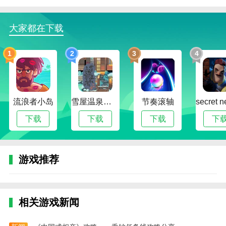
1、快速可视化信息获取：用户可以通过小部件一
目了然地获取重要信息，如当前天气、即将到来的日
大家都在下载
程、最新新闻等，提高信息获取的效率
1
2
3
4
2、气泡颜色可填写颜色代码、微件样式可进行备
份
3、汽泡颜色可填好颜色编码、微件款式可开展备
流浪者小岛
雪屋温泉旅馆下载官方版正版
节奏滚轴
份数据
下载
下载
下载
下
4、用户可以使用该手机软件选择对话好友
小编评价
我喜欢使用会话微件来快速查看新的消息通知。它
游戏推荐
会显示消息的摘要内容和发件人的信息，让我能够迅速
判断是否需要立即回复或处理。
这款会话微件的界面设计简洁美观，操作也非常简
相关游戏新闻
单，即使是新手也能轻松上手使用。