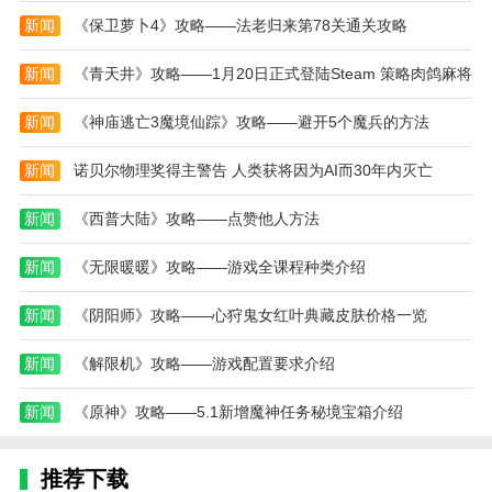
虽然规则很简单，但要想保持高分就需要不断练习和提
新闻
《保卫萝卜4》攻略——法老归来第78关通关攻略
升反应速度。
新闻
《青天井》攻略——1月20日正式登陆Steam 策略肉鸽麻将
该应用的音效和背景音乐很舒适，给人一种放松愉
悦的感觉。特别是在繁忙的生活中，玩一局豆牛能够缓
新闻
《神庙逃亡3魔境仙踪》攻略——避开5个魔兵的方法
解压力。
新闻
诺贝尔物理奖得主警告 人类获将因为AI而30年内灭亡
该款应用程序的关卡设计很有挑战性，有些关卡需
要玩家运用一定的策略和技巧才能顺利通过。这增加了
新闻
《西普大陆》攻略——点赞他人方法
游戏的乐趣和挑战性。
新闻
《无限暖暖》攻略——游戏全课程种类介绍
本款软件是一个很贴近生活的游戏，让我在忙碌的
工作之余能够放松心情。种植农作物、照顾动物，一切
新闻
《阴阳师》攻略——心狩鬼女红叶典藏皮肤价格一览
都那么真实。还可以参加活动赢取奖励，玩到停不下
来！
新闻
《解限机》攻略——游戏配置要求介绍
更新日志
新闻
《原神》攻略——5.1新增魔神任务秘境宝箱介绍
最新版本：v3.50.315 更新时间：2024-12-13
优化了部分功能
推荐下载