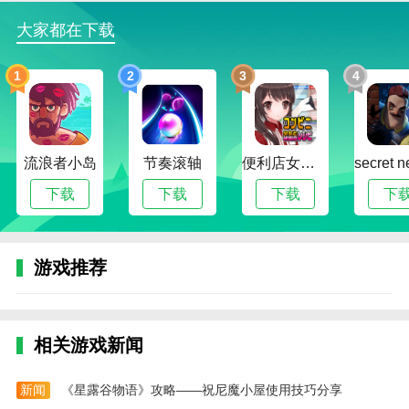
1、市场蹲点监督销售，账单全部电子化，销售更
大家都在下载
透明
1
2
3
4
2、完成豆牛的任务，增加您的体验，升级您的水
平，更多的好处将一个接一个地开放
3、现场查看货物，装卸和运输，产品预订以及开
展业务非常有趣，
流浪者小岛
节奏滚轴
便利店女孩moonband
下载
下载
下载
下
4、全国70多个农产品批发市场，800多种农产品类
别，每天更新的市场报价，价格波动和市场商品一目了
然
游戏推荐
5、平台卖货保障，1w+档口供你选择
6、直接与许多种植者沟通，以确保该平台的产品
价格非常低，无论您要购买什么，都可以快速购买
相关游戏新闻
小编评价
新闻
《星露谷物语》攻略——祝尼魔小屋使用技巧分享
这款软件是一款休闲游戏，节奏轻松又有挑战性。