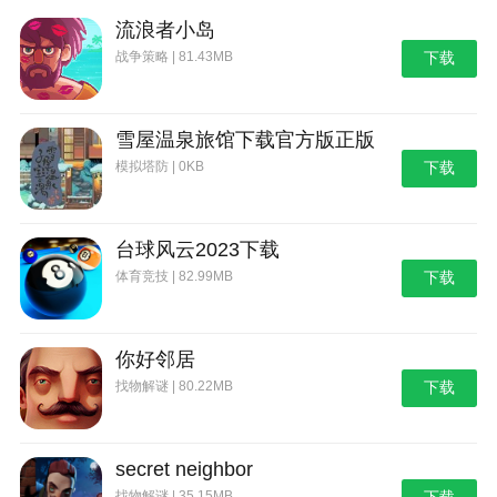
流浪者小岛
战争策略 | 81.43MB
下载
雪屋温泉旅馆下载官方版正版
模拟塔防 | 0KB
下载
台球风云2023下载
体育竞技 | 82.99MB
下载
你好邻居
找物解谜 | 80.22MB
下载
secret neighbor
找物解谜 | 35.15MB