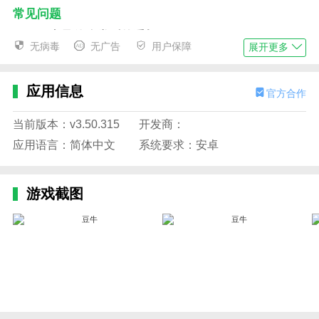
常见问题
豆牛是什么类型的手机APP？
无病毒
无广告
用户保障
展开更多
豆牛是一款社交类的手机APP，主要的功能是为用
户提供语音聊天、视频通话和发表动态的平台。
应用信息
官方合作
这个APP是做什么用的？
当前版本：v3.50.315
开发商：
豆牛是一款社交分享类的手机APP，主要提供用户
应用语言：简体中文
系统要求：安卓
分享和发现美食、旅行、生活经验等内容的平台。用户
可以发布自己的动态、照片和心得体会，并与其他用户
互动交流。
游戏截图
如何使用豆牛进行语音聊天？
下载安装豆牛APP并注册一个账号。然后，在APP
中找到你想要聊天的好友，并点击对方的头像进入聊天
界面。在聊天界面，点击底部的“语音聊天”按钮即可开
始实时的语音通话。
应用特色