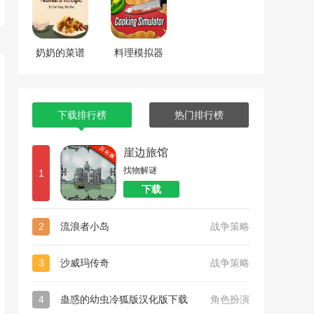
奶奶的菜谱
料理模拟器
下载排行榜
热门排行榜
崖边旅馆
找物解谜
1
下载
2
流浪者小岛
战争策略
3
沙威玛传奇
战争策略
4
蛊惑的幼虫冷狐版汉化版下载
角色扮演