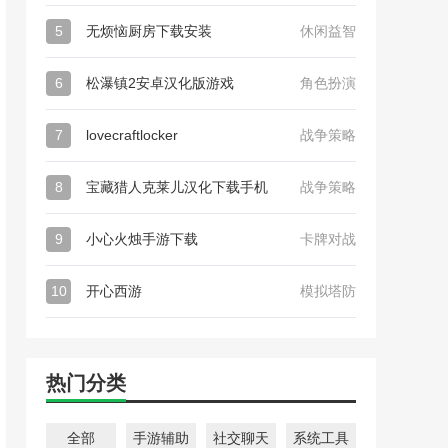
5
无烦恼厨房下载安装
休闲益智
6
松瀑镇2安卓汉化版游戏
角色扮演
7
lovecraftlocker
战争策略
8
宝藏猎人克莱儿汉化下载手机
战争策略
9
小心火烛手游下载
卡牌对战
10
开心西游
模拟塔防
热门分类
全部
手游辅助
社交聊天
系统工具