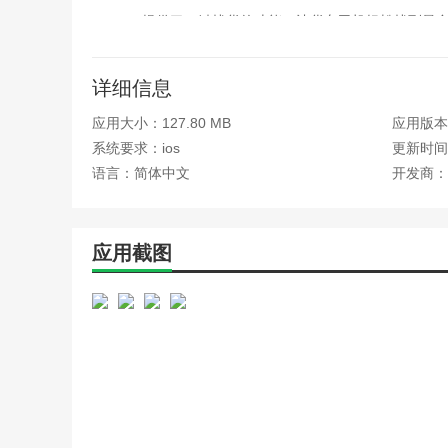
2、提供了一键找货的功能，让货车司机轻松找到最
司机更快地找到合适的货源
3、全新的接单模式，帮助司机用户能够迅速的接到
详细信息
4、app提供各种特色服务，为货车司机提供了多种
应用大小：127.80 MB
应用版本：v
行线上操作，快速完成操作过程
系统要求：ios
更新时间：
5、各个账目轻松查阅，上报报销轻松提交，工作更
语言：简体中文
开发商：
6、支持费用在线核算，货车司机可通过APP轻松管
小编评价
应用截图
使用卡一车可以方便地跳过繁琐的打车流程，直接下
必备的出行神器。
这款软件是一款非常实用的手机app！它可以帮助
出租车的问题了。
该应用的价格也很公道，比起传统的出租车要便宜很
该应用是一款非常实用的出行工具，让我能够快速、