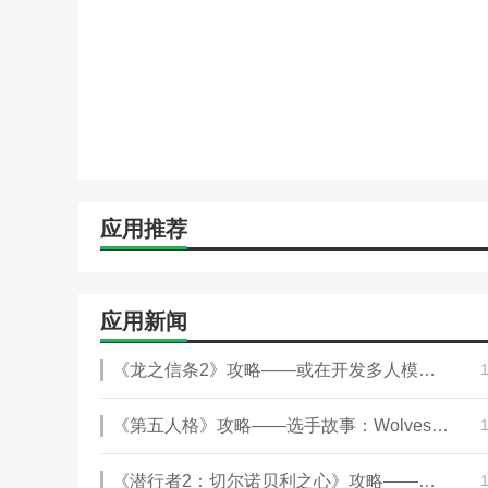
更新日志
最新版本：v4.0.9.6 更新时间：2024-12-18
1.部分功能优化
应用推荐
应用新闻
《龙之信条2》攻略——或在开发多人模式 还有Boss挑战模式
《第五人格》攻略——选手故事：Wolves_Jelly——岳镇渊渟，决胜千里
《潜行者2：切尔诺贝利之心》攻略——着色器编译崩溃解决方法介绍