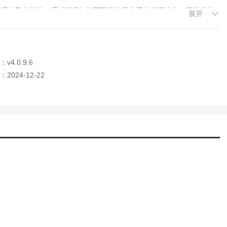
合适自己的货物，通过深度智能匹配推送最合适的货源信息，帮助货车
展开
订单，提高效率
在线下单服务。货车司机只需要打开软件，就可以轻松下单，然后直接进
4.0.9.6
2024-12-22
加有动力
理自己的车队，并及时计算费用和支付成本
单叫车，服务时间也很快速。无论是日常上下班还是外出旅行，都是个
我轻松叫到出租车，无论在城市还是乡村都非常方便。不需要担心找不到
多。而且支付也非常方便，支持多种支付方式，让我感觉很方便。
安全、方便地叫到出租车。推荐给需要出行的朋友们！