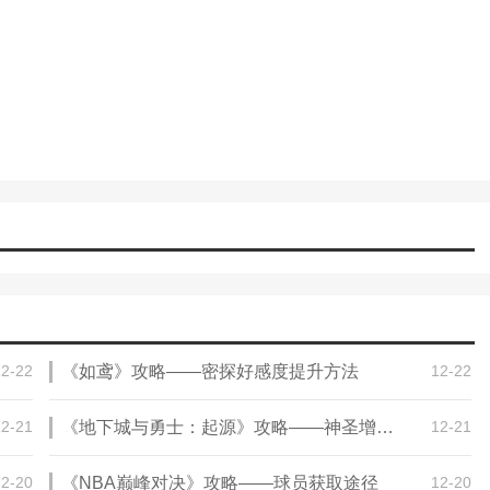
12-22
《如鸢》攻略——密探好感度提升方法
12-22
12-21
《地下城与勇士：起源》攻略——神圣增幅保护券获取方法
12-21
12-20
《NBA巅峰对决》攻略——球员获取途径
12-20