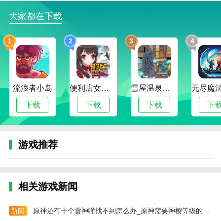
1、增加接待功能
大家都在下载
2.更新VIP等级图标
1
2
3
4
3.增加副主人可以更改房间名称的功能。
4、增加了可以播放歌曲的管理。
5.在主页上添加信息浮动窗口。
流浪者小岛
便利店女孩moonband
雪屋温泉旅馆下载官方版正版
6.修复一些错误
下载
下载
下载
下
游戏推荐
相关游戏新闻
新闻
原神还有十个雷神瞳找不到怎么办_原神需要神樱等级的雷神瞳