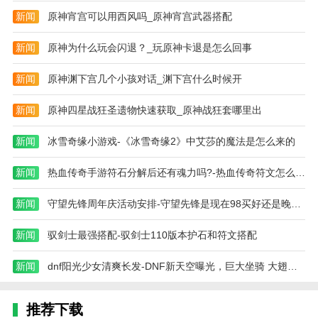
新闻
原神宵宫可以用西风吗_原神宵宫武器搭配
新闻
原神为什么玩会闪退？_玩原神卡退是怎么回事
新闻
原神渊下宫几个小孩对话_渊下宫什么时候开
新闻
原神四星战狂圣遗物快速获取_原神战狂套哪里出
新闻
冰雪奇缘小游戏-《冰雪奇缘2》中艾莎的魔法是怎么来的
新闻
热血传奇手游符石分解后还有魂力吗?-热血传奇符文怎么使用
新闻
守望先锋周年庆活动安排-守望先锋是现在98买好还是晚一点等周年庆
新闻
驭剑士最强搭配-驭剑士110版本护石和符文搭配
新闻
dnf阳光少女清爽长发-DNF新天空曝光，巨大坐骑 大翅膀，如何
推荐下载