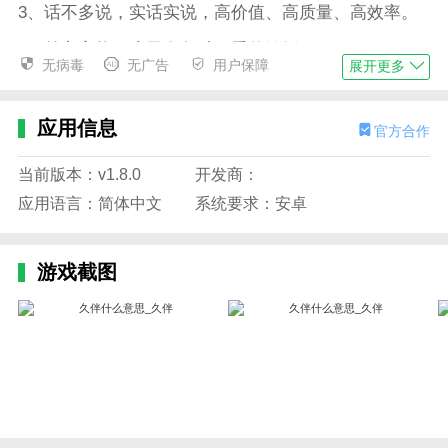
3、话不多说，实话实说，高价值、高质量、高效率。
4、前方高能，这里有各种可爱的妹纸。
无病毒
无广告
用户保障
展开更多
边肖评估
1.不如久伴下载这个为更多年轻朋友提供互动交友的社
应用信息
官方合作
区深情。在久伴中，有更丰富多样的交友互动模式，也
有更多有趣的灵魂。感兴趣就下载。
当前版本：v1.8.0
开发商：
2、在这里，告别了看脸模式，只要你愿意说话，你就
应用语言：简体中文
系统要求：安卓
可以享受生活的乐趣，并且你还可以在与好朋友玩王者
荣耀时使用它打开语音，使沟通更方便，合作更默契！
游戏截图
快来下载体验
3.久伴是一款流行的语音社交软件。在这里，你可以和
大家一起开语音室，一键聊天，还能拉近彼此的距离，
展示你的才华。
更新日志
久伴v 2 . 7 . 6更新日志:（2018-6-11）