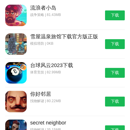
流浪者小岛
战争策略 | 81.43MB
下载
雪屋温泉旅馆下载官方版正版
模拟塔防 | 0KB
下载
台球风云2023下载
体育竞技 | 82.99MB
下载
你好邻居
找物解谜 | 80.22MB
下载
secret neighbor
找物解谜 | 35.15MB