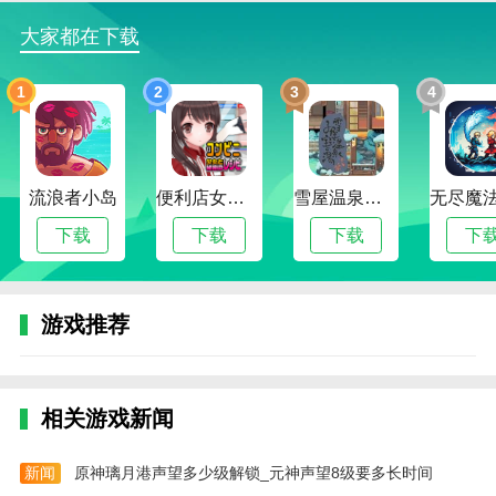
传材料。
大家都在下载
我如何检查我的持续时间（及其有效期）？
1
2
3
4
您可以在“我的资产-可用时间”中查看您的可用时间及其
相应的有效期。
礼包码怎么兑换？
流浪者小岛
便利店女孩moonband
雪屋温泉旅馆下载官方版正版
您可以在【个人中心】-【我的卡包】-【礼包兑换】中
下载
下载
下载
下
兑换。
iOS设备怎么玩？
游戏推荐
IOS设备可以在Safari或ChromeiOS设备上下载“随乐游
社区”来玩游戏。目前已支持接力玩法和手游玩法功
能，后续还将陆续开放更多功能。请关注后续版本更
新。
相关游戏新闻
游戏显示连接异常、黑屏、闪退怎么办？
新闻
原神璃月港声望多少级解锁_元神声望8级要多长时间
网页端的用户按住ESC键，安卓端的用户点击右上角的