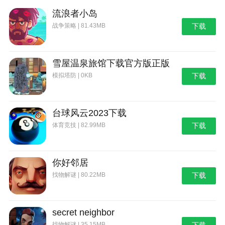
情】-【手机号码修改】中更改绑定。
流浪者小岛
战争策略 | 81.43MB
下载
在APP里登录游戏账号不安全怎么办？
有些游戏可能会检测到您当前的游戏是否在共同的地方
使用，而云游戏服务器可能与您的城市不属于同一个地
雪屋温泉旅馆下载官方版正版
方，因此会弹出风险警告。随乐游平台自带防病毒、系
模拟塔防 | 0KB
下载
统离机恢复等安全功能，将最大程度保障游戏的安全体
验。
台球风云2023下载
注册时提示无效手机号码。
体育竞技 | 82.99MB
下载
请确认您的手机号码是否输入错误。如果输入正确，请
联系在线客服与我们联系。
你好邻居
无法接收短信验证码
找物解谜 | 80.22MB
下载
请确认手机号码是否输入错误。如果输入正确，您可能
会遇到网络拥塞。请稍后再试。如果您仍然无法收到，
请联系客服。
secret neighbor
找物解谜 | 35.15MB