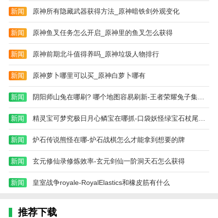
悬停按钮调出菜单栏。单击【修复屏幕】尝试修复。如
新闻
原神所有隐藏武器获得方法_原神暗铁剑外观变化
果无法解决，您可以尝试重新启动游戏。如果仍然无法
新闻
原神鱼叉任务怎么开启_原神里的鱼叉怎么获得
解决，请联系人工客服。
如果归档文件消失/加载异常怎么办？
新闻
原神前期北斗值得养吗_原神垃圾人物排行
您可以联系帮助中心的人工客服进行快速处理。同时，
新闻
原神萝卜哪里可以买_原神白萝卜哪有
建议您在下机时选择调出菜单栏并点击【退出游戏】，
这样可以避免因游戏文件生成中的某些问题而导致的文
新闻
阴阳师山兔在哪刷? 哪个地图容易刷新-王者荣耀兔子集市刷到皮肤怎么领取
件丢失问题。
新闻
精灵宝可梦究极日月心鳞宝在哪抓-口袋妖怪绿宝石杖尾鳞甲龙种族值
如何修改登录密码？
新闻
炉石传说熊怪在哪-炉石战棋怎么才能拿到想要的牌
安卓用户可以在我的-设置-账户管理-登录密码中重置登
录密码；网络用户可以在【头像】-【个人中心】-【账
新闻
玄元修仙录修炼效率-玄元剑仙一阶洞天石怎么获得
户详情】-【登录密码】中重置。
新闻
皇室战争royale-RoyalElastics和橡皮筋有什么
如何更改绑定的手机号码？
安卓用户可在我的-设置-账户管理-手机号修改处更改绑
推荐下载
定；网络用户可以在【头像】-【个人中心】-【账户详