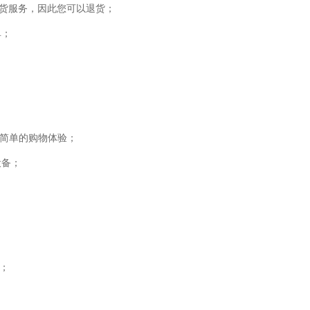
提货服务，因此您可以退货；
单；
快速简单的购物体验；
设备；
方；