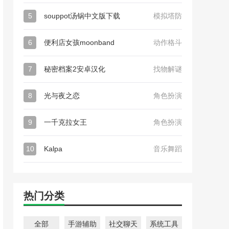
5
souppot汤锅中文版下载
模拟塔防
6
便利店女孩moonband
动作格斗
7
秘密档案2安卓汉化
找物解谜
8
光与夜之恋
角色扮演
9
一千克拉女王
角色扮演
10
Kalpa
音乐舞蹈
热门分类
全部
手游辅助
社交聊天
系统工具