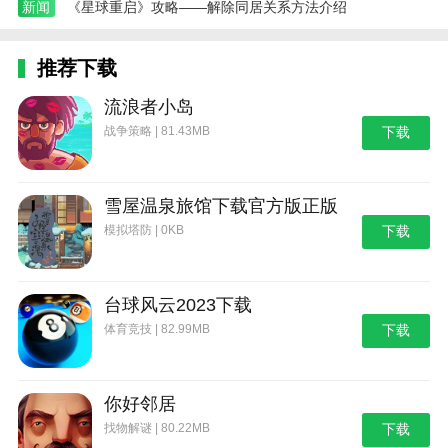
新闻
《星球重启》攻略——解除同居关系方法介绍
推荐下载
流浪者小岛
战争策略 | 81.43MB
下载
雪屋温泉旅馆下载官方版正版
模拟塔防 | 0KB
下载
台球风云2023下载
体育竞技 | 82.99MB
下载
你好邻居
找物解谜 | 80.22MB
下载