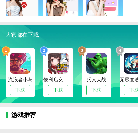
新月软件亮点
1。[/k0/]的界面设计简洁明了，操作流畅。
2。用户可以轻松地浏览和使用各种功能，而不会感到
困惑和复杂。
大家都在下载
3。同时，软件还提供个性化选项。
1
2
3
4
4。用户可以根据自己的喜好和习惯调整界面的布局和
颜色。
新月软件审查
流浪者小岛
便利店女孩moonband
兵人大战
使用新月这个交友软件的体验是非常愉快和有意义的。
下载
下载
下载
下
通过这个软件，我结交了很多来自不同地区、不同背景
的朋友，与他们进行了真诚的交流和互动。软件的界面
设计简洁明了，操作流畅，让我可以轻松浏览和使用各
游戏推荐
种功能。整体风格热情友好，给人一种亲切感。用户之
间的气氛活跃而友好。我可以在软件里给对方点赞，评
论，发私信，表达对对方的关心和喜爱。