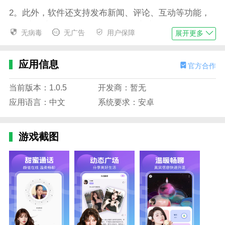
2。此外，软件还支持发布新闻、评论、互动等功能，
让用户分享自己的生活，增加互动交流的机会。
无病毒
无广告
用户保障
展开更多
3。新月注意用户的隐私保护和安全。用户可以选择隐
藏真实姓名和联系方式，只显示昵称和头像。
应用信息
官方合作
4。同时，软件还采用了严格的用户审核机制，确保用
户的真实性和安全性。
当前版本：1.0.5
开发商：暂无
应用语言：中文
系统要求：安卓
新月软件描述
1。新月的用户非常广泛，涵盖了各个年龄段和专业背
景。
游戏截图
2。无论学生、职场人士还是退休老人，在这里都能找
到志同道合的朋友。
3。该软件还提供各种兴趣小组和活动。
4。让用户根据自己的爱好和需求选择自己感兴趣的社
交活动。