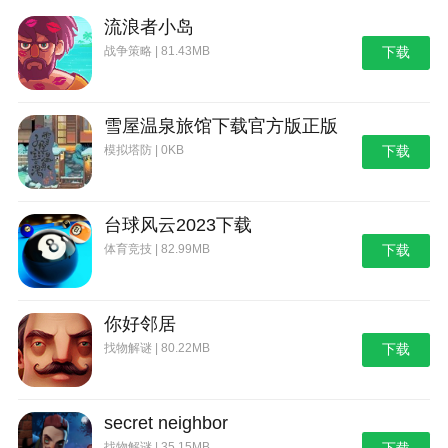
流浪者小岛
战争策略 | 81.43MB
下载
雪屋温泉旅馆下载官方版正版
模拟塔防 | 0KB
下载
台球风云2023下载
体育竞技 | 82.99MB
下载
你好邻居
找物解谜 | 80.22MB
下载
secret neighbor
找物解谜 | 35.15MB