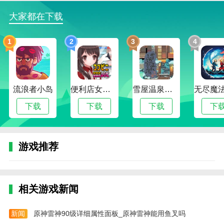
态和行动能力。
大家都在下载
暗区突围国际服最新官网游戏回顾
1
2
3
4
暗区突围国际服以其出色的画面、精致的场景、出色的
战术和战略打法、丰富多样的道具和武器、随场景变化
的背景音乐，带给玩家一场极致的视听盛宴。这款游戏
无疑会成为射击类生存游戏中的一颗璀璨明珠。
流浪者小岛
便利店女孩moonband
雪屋温泉旅馆下载官方版正版
本站为您提供暗区突围国际服最新的手机游戏官网版
下载
下载
下载
下
本。欢迎记网站。这个网站是你下载安卓手机app的最
佳网站！
游戏推荐
相关游戏新闻
新闻
原神雷神90级详细属性面板_原神雷神能用鱼叉吗