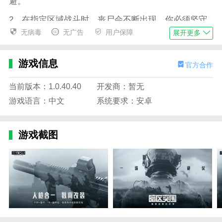
避。
2。在指定区域战斗时，丧尸会不断出现。你必须坚守
阵地，不能失败；
无病毒
无广告
用户保障
展开更多
3。收到奖励后，用处还真不少。可以选择交换道具或
者新领域；
游戏信息
官方合作
4。丰富的角度，不同的攻击方式，带来不同的发展方
当前版本：1.0.40.40
开发商：暂无
式，享受一个全新的过程。
游戏语言：中文
系统要求：安卓
暗区突围国际服游戏最新官网版本的优点
1、阴森的气氛，阴森的场景，玩家将在这个未知的空
游戏截图
间与一群敌人战斗。
2。可以自由选择角色参加小队，玩家连续战斗后需要
升级武器。
3。有多种刺激掉落的战斗方式，不同的模式挑战，全
新的攻击技能，不同的游戏主题；
4。这里所有的人类都会陷入危机，必须保持自己的状