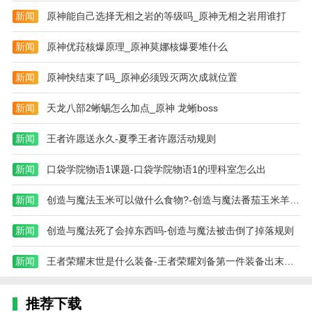
新闻
原神能自己选择无相之岩的等级吗_原神无相之岩用谁打
新闻
原神优菈核爆原理_原神莫娜核爆要堆什么
新闻
原神快结束了吗_原神必须毁灭两次成就位置
新闻
天龙八部2蜥蜴怎么加点_原神 龙蜥boss
新闻
王者许愿送永久-夏季王者许愿活动规则
新闻
口袋学院物语1课题-口袋学院物语1的理科室怎么出
新闻
创造与魔法玉米可以做什么食物?-创造与魔法番茄玉米羊汤怎么做
新闻
创造与魔法死了会掉东西吗-创造与魔法被击倒了掉落规则
新闻
王者荣耀末世是什么装备-王者荣耀刘备第一件装备出末世还是出无尽好
推荐下载