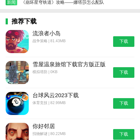
新闻
《崩坏星穹铁道》攻略——娜塔莎怎么配队
推荐下载
流浪者小岛
战争策略 | 81.43MB
下载
雪屋温泉旅馆下载官方版正版
模拟塔防 | 0KB
下载
台球风云2023下载
体育竞技 | 82.99MB
下载
你好邻居
找物解谜 | 80.22MB
下载