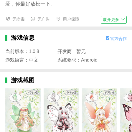
爱，你最好放松一下。
2。准确记住他们的吃饭时间也是很有必要的。喂养蝴
无病毒
无广告
用户保障
展开更多
蝶的过程中会出现各种各样的问题。
3。故事开始于森林被毁后的傍晚。你正在浇花，几只
游戏信息
官方合作
不同颜色的蝴蝶突然飞到窗台上。
4。地图玩家需要自己操作花坛，简单的商业玩法可以
当前版本：1.0.8
开发商：暂无
让你轻松上手。
游戏语言：中文
系统要求：Android
游戏描述
1。慢慢的，你发现他们喜欢不同的花，这就增加了一
游戏截图
些繁忙的工作。
2。可以让他们健康成长。这个模拟的建模游戏内容简
单有趣。
3。可以培养来你家的蝴蝶，收集各种蝴蝶精灵。
4。获得的金币可以帮助你快速升级蝴蝶店。