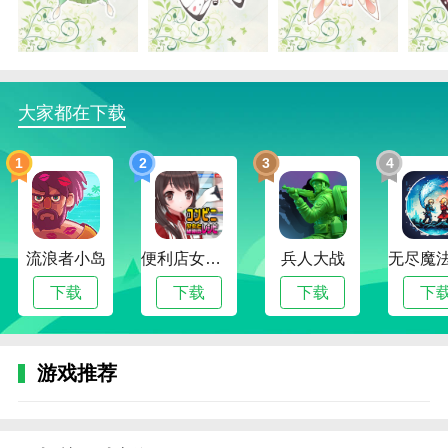
游戏亮点
1。每一只蝴蝶都对应着现实生活中的一个品种。它们
有漂亮的翅膀图案和独特的行为特征。
2。每只蝴蝶的话费就像打开了一个盲盒。有些品相好
大家都在下载
的蝴蝶，价格可以飙升到原价的几倍。
1
2
3
4
3。每个人都需要顺利完成各种任务，快速为自己打造
一个秘密空间。
4。每个人都需要更有热情去培养自己的蝴蝶，收集各
种道具来完成挑战。
流浪者小岛
便利店女孩moonband
兵人大战
下载
下载
下载
下
游戏评估
玩家可以自由选择自己喜欢的小花仙子来装饰自己的花
坛，完成挑战任务。在游戏中，你可以选择自己喜欢的
游戏推荐
道具精心装饰小屋，随意完成治愈模式。各种挑战养成
模式让你的小花仙子从一只小蝴蝶变身，不断提高自己
的水平来完成挑战。