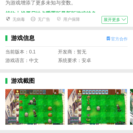
为游戏增添了更多未知与变数。
植物大战僵尸抽卡重置版最新版游戏特色
无病毒
无广告
用户保障
展开更多
1、重置后的版本三端支持，让玩家能够更加方便
的去享受游戏乐趣，尽情体验抽卡的快乐。
游戏信息
官方合作
2、共有7种不同稀有度的卡牌可以抽取，每一种卡
牌中都有着非常丰富的植物，搭配起来非常丰富。
当前版本：0.1
开发商：暂无
3、每次通关冒险模式都可以随机抽取卡牌，看看
游戏语言：中文
系统要求：安卓
你的运气如何，是一发入魂，还是非酋到底。
4、除了冒险模式外，还有趣味的迷你游戏可以体
游戏截图
验，让你有机会去玩到各种没有抽到过的植物，趣味十
足。
植物大战僵尸抽卡重置版最新版游戏亮点
1、游戏的植物都是比较常见的，比如豌豆射手、
向日葵等，当然也有原创的植物，以及僵尸。
2、闯关模式主要包括冒险模式、益智模式、迷你