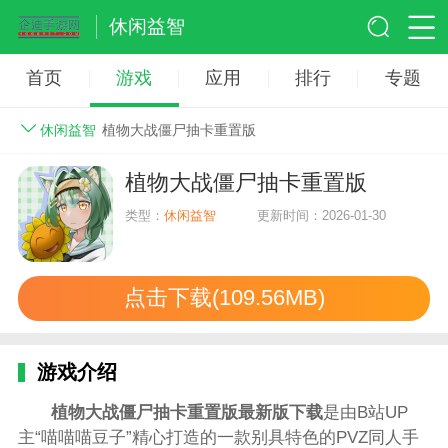
休闲益智
首页
游戏
应用
排行
专题
休闲益智
植物大战僵尸抽卡重置版
植物大战僵尸抽卡重置版
类型：
休闲益智
更新时间：2026-01-30
点击下载(109.56MB)
游戏介绍
植物大战僵尸抽卡重置版最新版下载
是由B站UP
主“喵喵喵豆子”精心打造的一款别具特色的PVZ同人手