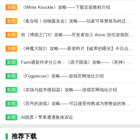
4、地狱坚果：能为僵尸施加一堆debuff，并且每隔
新闻
《White Knuckle》攻略——下载安装教程介绍
一段时间秒杀僵尸，血量极高。
新闻
《集合啦！动物森友会》攻略——玩家可将整座岛屿迁移至Switch2
植物大战僵尸抽卡重置版游戏新手攻略
1、打开植物大战僵尸抽卡重置版，点击开始冒险
新闻
前《博德之门3》攻略——开发者加入 Aonic 担任游戏部门负责人
模式;
新闻
《神魔大陆2》攻略——新资料片【破界的曙光】今日点燃新纪元！
2、接着选择关卡，下方可切换难度，支持简单、
正常、困难三种难度;
新闻
Fami通新作评分公布：《原子陨落》攻略——《死神》攻略——均获好评
3、然后选择要上场的植物，你可以根据旁边显示
新闻
《Fogpiercer》攻略——游戏官网地址介绍
的僵尸来选择;
新闻
《农场与超市模拟器》攻略——游戏官网地址介绍
4、进入游戏如图，玩家需收集阳光种植豌豆射
手、坚果墙来抵御僵尸进攻;
新闻
《苏丹的游戏》攻略——可以接受传教成为密教徒的角色介绍
5、成功抵御所有僵尸进攻即可通关，并获得一次
新闻
AI跳票！苹果遭遇集体诉讼
抽卡;
6、抽卡可解锁新的植物，帮助玩家更好的游戏。
推荐下载