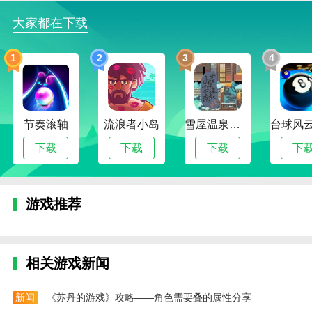
游戏等，每个模式都有不同的关卡可以挑战。
大家都在下载
3、只要成功过关，那么就会解锁出新植物的，拥
有足够多的植物，就能组合超多阵容。
1
2
3
4
4、僵尸总是一波接着一波，玩家在挑战的时候需
要快速布置防御阵容，这样才能成功过关的。
节奏滚轴
流浪者小岛
雪屋温泉旅馆下载官方版正版
植物大战僵尸抽卡重置版游戏炼狱卡介绍
游戏中我们不在直接种植物，需要抽卡来种植植物
下载
下载
下载
下
1、小推车：和关卡里的小推车一样秒杀所有僵
尸，无法获取，只能在关卡特性为固守的关卡里面作为
游戏推荐
补给品在左上角弹出来。
2、世界的手：6000血量，对前方僵尸造成巨额伤
害。
相关游戏新闻
3、不安之树：引发猩红秒杀6个僵尸，僵王之上的
精英巨人会免疫一次秒杀
新闻
《苏丹的游戏》攻略——角色需要叠的属性分享