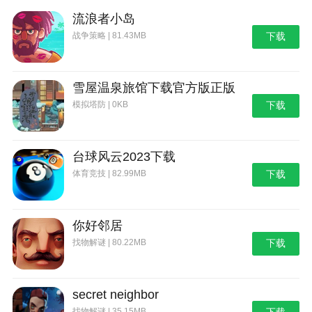
本站为您提供植物大战僵尸抽卡重置版 最新版的
流浪者小岛
手机游戏 ，欢迎大家记住本站网址，本站是您下载安
卓手游app最好的网站！
战争策略 | 81.43MB
下载
雪屋温泉旅馆下载官方版正版
模拟塔防 | 0KB
下载
台球风云2023下载
体育竞技 | 82.99MB
下载
你好邻居
找物解谜 | 80.22MB
下载
secret neighbor
找物解谜 | 35.15MB