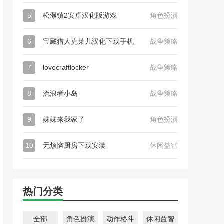
5
松瀑镇2安卓汉化版游戏
角色扮演
6
宝藏猎人克莱儿汉化下载手机
战争策略
7
lovecraftlocker
战争策略
8
流浪者小岛
战争策略
9
妹妹来我家了
角色扮演
10
无烦恼厨房下载安装
休闲益智
热门分类
全部
角色扮演
动作格斗
休闲益智