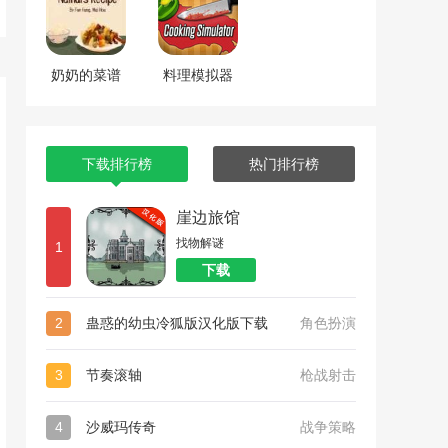
奶奶的菜谱
料理模拟器
下载排行榜
热门排行榜
崖边旅馆
找物解谜
1
下载
2
蛊惑的幼虫冷狐版汉化版下载
角色扮演
3
节奏滚轴
枪战射击
4
沙威玛传奇
战争策略