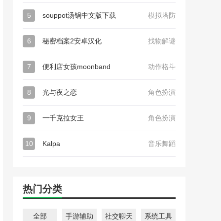
5
souppot汤锅中文版下载
模拟塔防
6
秘密档案2安卓汉化
找物解谜
7
便利店女孩moonband
动作格斗
8
光与夜之恋
角色扮演
9
一千克拉女王
角色扮演
10
Kalpa
音乐舞蹈
热门分类
全部
手游辅助
社交聊天
系统工具