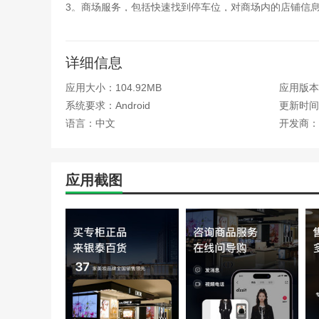
3。商场服务，包括快速找到停车位，对商场内的店铺信
4。在线购物功能使用户可以在手机上轻松完成购物。
喵街软件审查
详细信息
应用大小：104.92MB
应用版本：
该软件每天推出新品，并以超值的优惠价格吸引用户。同
场内的店铺信息。喵街它还提供了多种商品供用户选择和
系统要求：Android
更新时间：
语言：中文
开发商：
应用截图