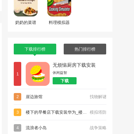
奶奶的菜谱
料理模拟器
下载排行榜
热门排行榜
无烦恼厨房下载安装
休闲益智
1
下载
2
崖边旅馆
找物解谜
3
楼下的早餐店下载安装华为_楼下的早餐店下载安装
模拟塔防
4
流浪者小岛
战争策略