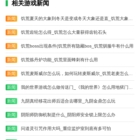
相关游戏新闻
新闻
饥荒夏天的大象到冬天是变成冬天大象还是直_饥荒大象杀了还有吗
新闻
饥荒齿轮怎么得_饥荒怎么大量获得齿轮石头
新闻
饥荒boss出现条件(饥荒所有隐藏bos_饥荒驯服牛有什么用
新闻
饥荒炼丹炉功能_饥荒里面蜂刺有什么用
新闻
饥荒麦斯威尔怎么玩，如何玩转麦斯威尔_饥荒老麦怎么召唤影子会扣血吗
新闻
我的世界游戏怎么做传送门_《我的世界》怎么用地狱门传送去别的地点（
新闻
九阴真经移花出师后适合去哪里_九阴金鼎怎么玩
新闻
阴阳师防御机制是什么_阴阳师安全锁上限怎么办
新闻
问道灵引咒作用大吗_重症监护室到底有多可怕